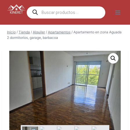
Saltar
Búsqueda
al
de
productos
contenido
Inicio
/
Tienda
/
Alquiler
/
Apartamentos
/
Apartamento en zona Aguada
2 dormitorios, garage, barbacoa