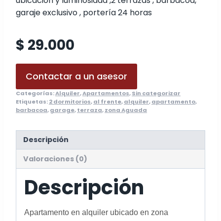
ubicación y luminosidad ,2 terrazas , barbacoa,
garaje exclusivo , portería 24 horas
$ 29.000
Contactar a un asesor
Categorías:
Alquiler
,
Apartamentos
,
Sin categorizar
Etiquetas:
2 dormitorios
,
al frente
,
alquiler
,
apartamento
,
barbacoa
,
garage
,
terraza
,
zona Aguada
Descripción
Valoraciones (0)
Descripción
Apartamento en alquiler ubicado en zona