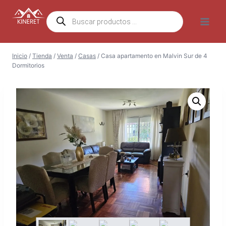
Saltar
Búsqueda
al
de
productos
contenido
Inicio
/
Tienda
/
Venta
/
Casas
/
Casa apartamento en Malvin Sur de 4
Dormitorios